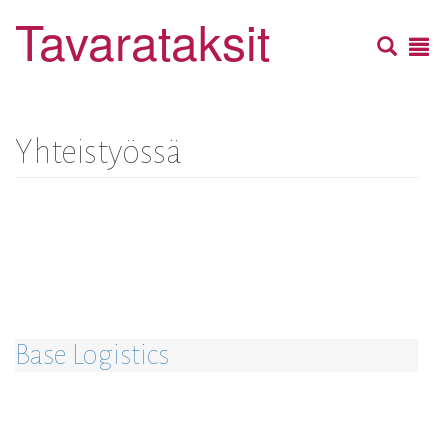
Tavarataksit
Yhteistyössä
Base Logistics