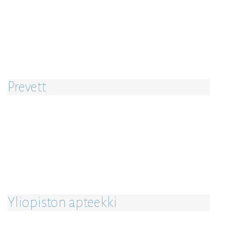
Prevett
Yliopiston apteekki