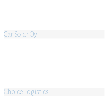
Car Solar Oy
Choice Logistics